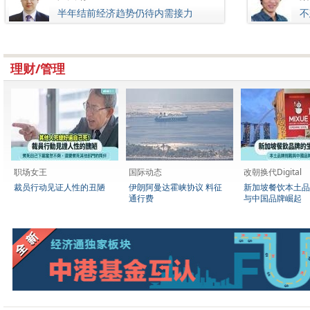
半年结前经济趋势仍待内需接力
不
理财/管理
职场女王
国际动态
改朝换代Digital
裁员行动见证人性的丑陋
伊朗阿曼达霍峡协议 料征
新加坡餐饮本土品
通行费
与中国品牌崛起