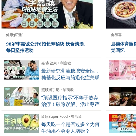
健康解“迷”
食得喜
98岁李嘉诚公开6招长寿秘诀 饮食清淡、
启德体育园
每日坚持运动
觉回忆
嘉·点健康 • 利嘉敏
最新研究葡萄糖胺安全性，
糖基化反应与脑退化症关联
照顾者手记 • 黎凯欣
“预设医疗指示”不等于放弃
治疗！破除误解、活出尊严
欣欣Super Food • 曾欣欣
每天吃一个是否过多？为何
牛油果不会令人增磅？