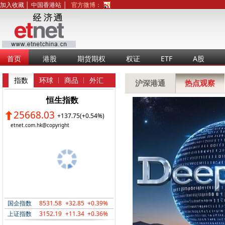
加入收藏
│
中国香港站
│
官方微博：
首页
港股
期货期权
权证
ETF
A股
指数
环球
商品
外汇
沪深港通
热点观察
恒生指数
25668.03
+137.75(+0.54%)
etnet.com.hk@copyright
国企指数
8531.58
+32.85
+0.39%
上证指数
3152.19
+11.34
+0.36%