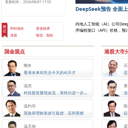
更新时间： 2026/08/07 17:55
至90%，股价两日累升近两成可再
DeepSeek预告 全面
)昨日（6日）中午公布业绩，中期股东应占亏
内地人工智能（AI）公司Dee
即时报价
香港脉搏
亿元，基础盈利按
序编程接口（API）价格，预
港股
期货、期权
国金观点
港股大市
陶冬
石
看准未来却失去今天的AI天才
迟
温杰
黄
科技股首重现金流，英特尔进一步回调才部署
温灼培
陈
英政府理财表述引疑虑，压抑英镑
征
温天纳
梁