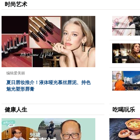
时尚艺术
编辑爱美丽
夏日唇妆推介！液体哑光慕丝唇泥、持色
魅光塑形唇膏
健康人生
吃喝玩乐